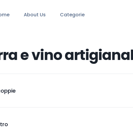
ome
About Us
Categorie
ra e vino artigianal
 coppie
itro