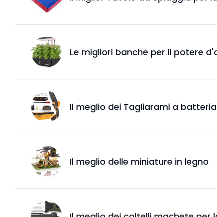
Le migliori banche per il potere 
Il meglio dei Tagliarami a batteria
Il meglio delle miniature in legno
Il meglio dei coltelli machete per