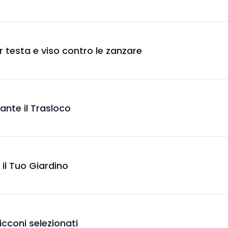
er testa e viso contro le zanzare
rante il Trasloco
r il Tuo Giardino
Picconi selezionati