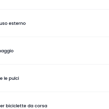
r uso esterno
inaggio
e le pulci
per biciclette da corsa