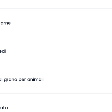
 carne
edi
di grano per animali
suto