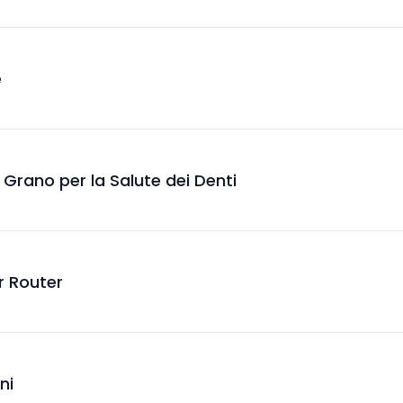
e
di Grano per la Salute dei Denti
r Router
ni