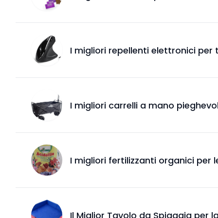
I migliori repellenti elettronici per 
I migliori carrelli a mano pieghevol
I migliori fertilizzanti organici per 
Il Miglior Tavolo da Spiaggia per 