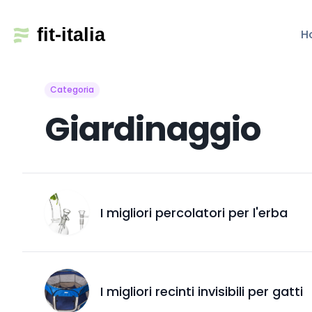
H
Categoria
Giardinaggio
I migliori percolatori per l'erba
I migliori recinti invisibili per gatti