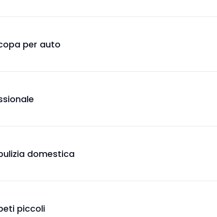
scopa per auto
essionale
 pulizia domestica
peti piccoli