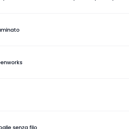
Laminato
reenworks
oglie senza filo