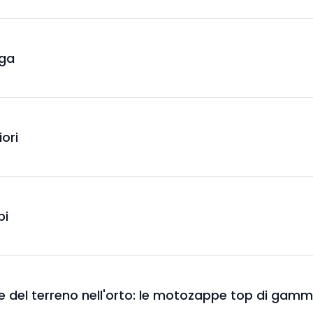
ega
iori
bi
ione del terreno nell'orto: le motozappe top di gam