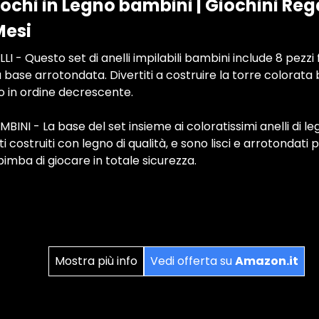
Giochi in Legno bambini | Giochini Re
Mesi
 - Questo set di anelli impilabili bambini include 8 pezzi 
la base arrotondata. Divertiti a costruire la torre colorata
no in ordine decrescente.
NI - La base del set insieme ai coloratissimi anelli di leg
 costruiti con legno di qualità, e sono lisci e arrotondati 
bimba di giocare in totale sicurezza.
Mostra più info
Vedi offerta su
Amazon.it