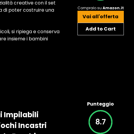
ialità creative con il set
Compralo su
Amazon.it
ea di poter costruire una
Vai all'offerta
Add to Cart
oli, si ripiega e conserva
are insieme i bambini
Punteggio
 Impilabili
8.7
ochi Incastri