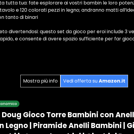
ta tutta tua: fate esplorare ai vostri bambin le loro potenz
 tavolo e 120 colorati pezzi in legno; andranno matti all’id
on tanto di binari
o divertendosi: questo set da gioco per eroi include 3 veic
rapido, e consente di avere spazio sufficiente per far gioc
Mostra più info
Vedi offerta su
Amazon.it
 economico
 Doug Gioco Torre Bambini con Anelli
 Legno | Piramide Anelli Bambini | Gi