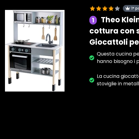
1° p
Theo Klein
1
cottura con s
Giocattoli pe
Questa cucina per
hanno bisogno i p
La cucina giocatt
stoviglie in metal