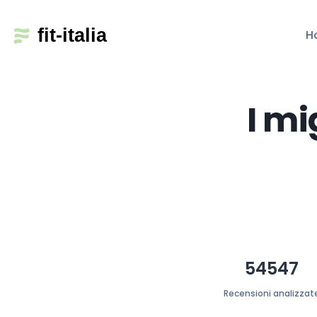
H
I mi
54547
Recensioni analizzat