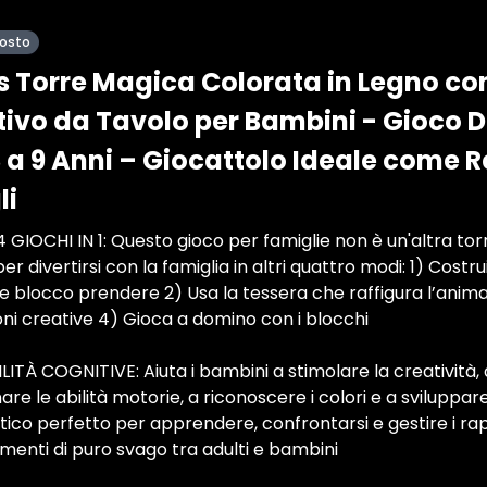
posto
 Torre Magica Colorata in Legno co
ivo da Tavolo per Bambini - Gioco Did
 a 9 Anni – Giocattolo Ideale come R
li
GIOCHI IN 1: Questo gioco per famiglie non è un'altra torre
per divertirsi con la famiglia in altri quattro modi: 1) Costr
e blocco prendere 2) Usa la tessera che raffigura l’animale
oni creative 4) Gioca a domino con i blocchi
LITÀ COGNITIVE: Aiuta i bambini a stimolare la creatività, a
are le abilità motorie, a riconoscere i colori e a sviluppare
tico perfetto per apprendere, confrontarsi e gestire i rappo
enti di puro svago tra adulti e bambini