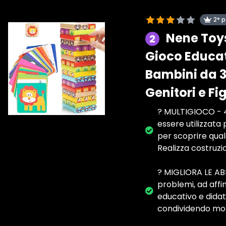
2° 
Nene Toys
2
Gioco Educat
Bambini da 3
Genitori e Fig
? MULTIGIOCO - 4 
essere utilizzata 
per scoprire qual
Realizza costruzi
? MIGLIORA LE ABI
problemi, ad affin
educativo e didat
condividendo mom