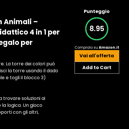
Punteggio
n Animali –
8.95
attico 4 in 1 per
egalo per
Compralo su
Amazon.it
Vai all'offerta
. La torre dei colori può
Add to Cart
uisci la torre usando il dado
 e togli il blocco 3)
 trovare soluzioni ai
 la logica. Un gioco
rti con gli altri,