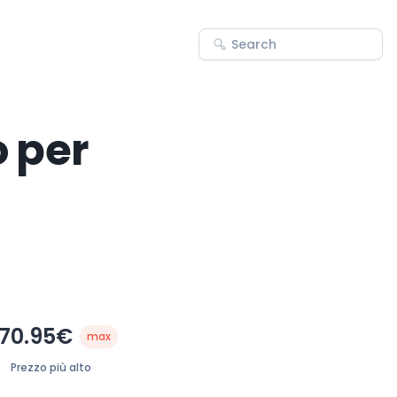
o per
170.95€
max
Prezzo più alto