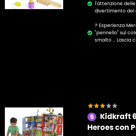
l'attenzione dell
divertimento del g
? Esperienza Merav
"pennello" sul co
smalto ... Lascia 
Kidkraft 
5
Heroes con Po