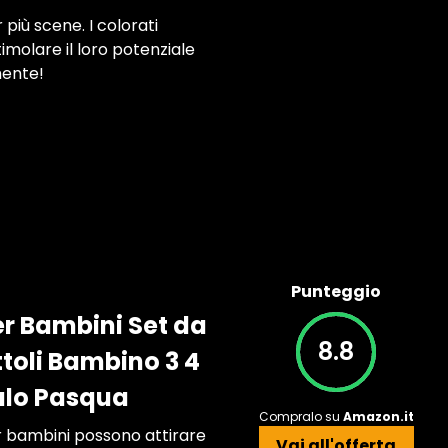
iù scene. I colorati
imolare il loro potenziale
mente!
Punteggio
er Bambini Set da
8.8
ttoli Bambino 3 4
alo Pasqua
Compralo su
Amazon.it
er bambini possono attirare
Vai all'offerta