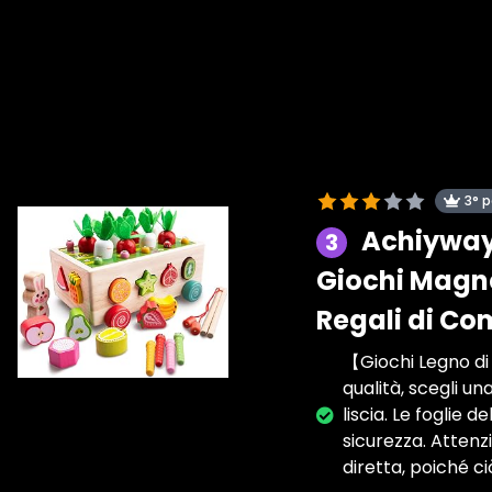
3° 
Achiyway 
3
Giochi Magne
Regali di C
【Giochi Legno di
qualità, scegli u
liscia. Le foglie 
sicurezza. Attenz
diretta, poiché c