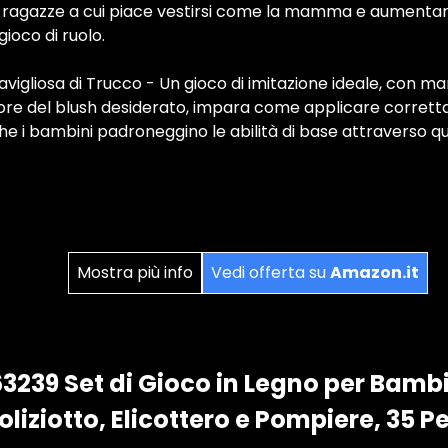
e ragazze a cui piace vestirsi come la mamma e aumentare 
ioco di ruolo.
igliosa di Trucco - Un gioco di imitazione ideale, con mani
lore del blush desiderato, impara come applicare corretta
che i bambini padroneggino le abilità di base attraverso qu
Mostra più info
Vedi offerta su
Amazon.it
63239 Set di Gioco in Legno per Bamb
liziotto, Elicottero e Pompiere, 35 Pe