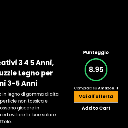
Punteggio
tivi 3 4 5 Anni,
8.95
uzzle Legno per
i 3-5 Anni
Compralo su
Amazon.it
 in legno di gomma di alta
Vai all'offerta
perficie non tossica e
 possano giocare in
Add to Cart
 ed evitare la luce solare
ttolo.