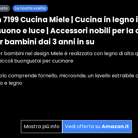
osto
La nostra scelta
 7199 Cucina Miele | Cucina in legno i
uono e luce | Accessori nobili per la 
r bambini dai 3 anni in su
 bambini nel design Miele è realizzata con legno di alta qu
iccoli buongustai per cucinare
olo comprende fornello, microonde, un lavello estraibile 
lo e legno
Mostra più info
Vedi offerta su
Amazon.it