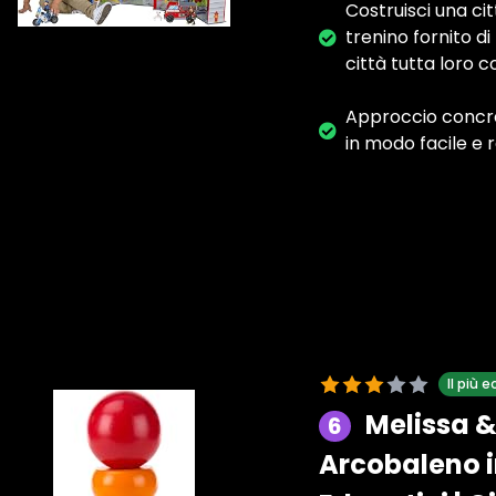
Costruisci una cit
trenino fornito di
città tutta loro c
Approccio concret
in modo facile e 
Il più
Melissa &
6
Arcobaleno in