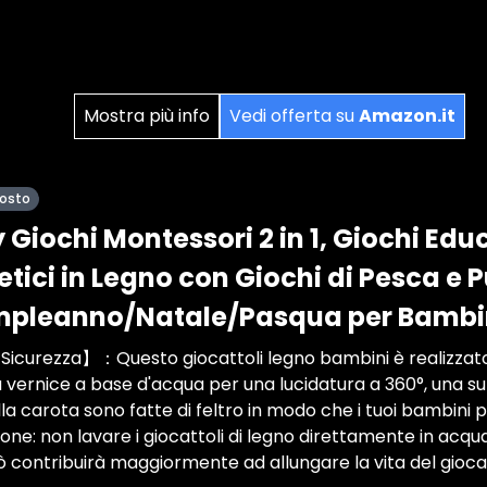
Mostra più info
Vedi offerta su
Amazon.it
posto
Giochi Montessori 2 in 1, Giochi Educa
tici in Legno con Giochi di Pesca e P
ompleanno/Natale/Pasqua per Bambin
 Sicurezza】：Questo giocattoli legno bambini è realizzato
na vernice a base d'acqua per una lucidatura a 360°, una su
della carota sono fatte di feltro in modo che i tuoi bambini
ione: non lavare i giocattoli di legno direttamente in acqua
iò contribuirà maggiormente ad allungare la vita del gioca