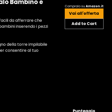
galo Bambino e
Compralo su
Amazon.it
Vai all'offerta
facili da afferrare che
Add to Cart
 bambini inserendo i pezzi
no della torre impilabile
per consentire al tuo
Punteggio