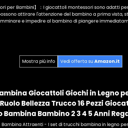
i per Bambini】：I giocattoli montessori sono adatti per p
possono attirare l'attenzione del bambino a prima vista, st
amminare e impedire al bambino di piangere immediata
Mostra più info
Vedi offerta su
Amazon.it
ambina Giocattoli Giochi in Legno p
Ruolo Bellezza Trucco 16 Pezzi Gioca
o Bambina Bambino 2 3 4 5 Anni Reg
li Bambina Attraenti - I set di trucchi bambina in legno p