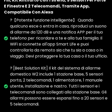
Fili, Kit Antifurto Con 1 Sirena, 5 Sensori Per Porte
E Finestre E 2 Telecomandi, Tramite App,
Compatibile Con Alexa
?【Potente funzione intelligente】 Quando
qualcuno esce o entra in casa, riproduci un suono
di allarme da 120 dB e una notifica APP per il tuo
telefono per ricordare a te e alla tua famiglia. Il
WiFi si connette all'app Smart Life e puoi
controllarla da remoto sia che tu sia a casa o in
viaggio. Devi proteggere la tua casa o il tuo ufficio.
? [Best Solution Kit] Il kit del sistema di allarme
domestico W2 include 1 stazione base, 5 sensori
porta, 2 telecomandi, 1 alimentatore, 1 manuale
utente, installazione e nastro. Tutti i sensori e i
telecomandi sono collegati alla stazione base. Gli
allarmi possono essere espansi fino a 20 sensori e
5 telecomandi.