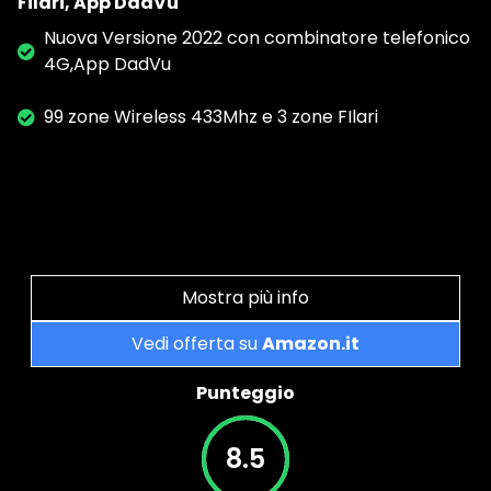
Filari, App DadVu
Nuova Versione 2022 con combinatore telefonico
4G,App DadVu
99 zone Wireless 433Mhz e 3 zone FIlari
Mostra più info
Vedi offerta su
Amazon.it
Punteggio
8.5