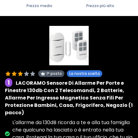
Prezzo medio
Prezzo più alto
1° posto
La nostra scelta
1
LACORAMO Sensore Di Allarme Per Porte e
Finestre 130db Con 2 Telecomandi, 2 Batterie,
Allarme Per Ingresso Magnetico Senza Fili Per
Protezione Bambini, Casa, Frigorifero, Negozio (1
pacco)
L'allarme da 130dB ricorda a te e alla tua famiglia
che qualcuno ha lasciato o è entrato nella tua
casa. Proteggi la tua casa o il tuo ufficio, che tu sia