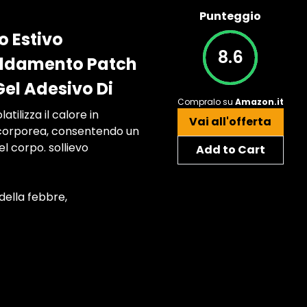
Punteggio
o Estivo
8.6
reddamento Patch
el Adesivo Di
Compralo su
Amazon.it
ilizza il calore in
Vai all'offerta
 corporea, consentendo un
l corpo. sollievo
Add to Cart
della febbre,