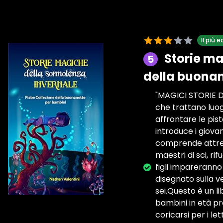
Il più
Storie ma
5
della buonan
"MAGICI STORIE D
che trattano luogh
affrontare le pist
introduce i giovan
comprende attrezz
maestri di sci, rif
figli impareranno 
disegnato sulla ve
sei.Questo è un l
bambini in età pr
coricarsi per i le