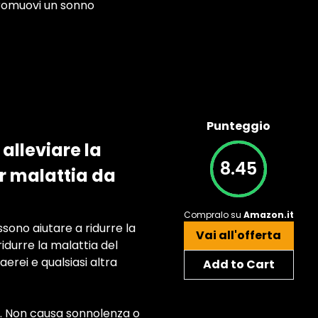
Promuovi un sonno
Punteggio
 alleviare la
8.45
r malattia da
Compralo su
Amazon.it
ono aiutare a ridurre la
Vai all'offerta
idurre la malattia del
aerei e qualsiasi altra
Add to Cart
e. Non causa sonnolenza o