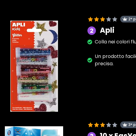
2° 
Apli
2
Colla nei colori f
Un prodotto facil
precisa.
3° 
10 x EasY