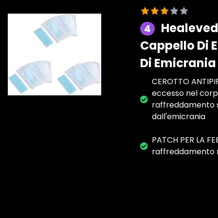
Healeved 
4
Cappello Di 
Di Emicrania
CEROTTO ANTIPIRET
eccesso nel corp
raffreddamento sa
dall'emicrania
PATCH PER LA FEB
raffreddamento r