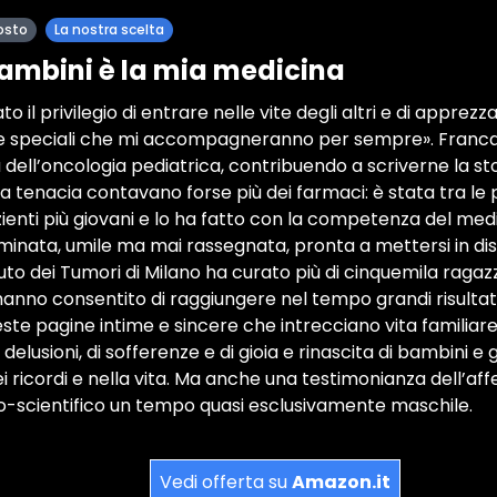
osto
La nostra scelta
bambini è la mia medicina
to il privilegio di entrare nelle vite degli altri e di apprezza
ne speciali che mi accompagneranno per sempre». Franca F
 dell’oncologia pediatrica, contribuendo a scriverne la st
 la tenacia contavano forse più dei farmaci: è stata tra le
ienti più giovani e lo ha fatto con la competenza del medi
minata, umile ma mai rassegnata, pronta a mettersi in d
ituto dei Tumori di Milano ha curato più di cinquemila ragazzi
nno consentito di raggiungere nel tempo grandi risultati 
este pagine intime e sincere che intrecciano vita familiar
e delusioni, di sofferenze e di gioia e rinascita di bambini e
i ricordi e nella vita. Ma anche una testimonianza dell’af
scientifico un tempo quasi esclusivamente maschile.
Vedi offerta su
Amazon.it