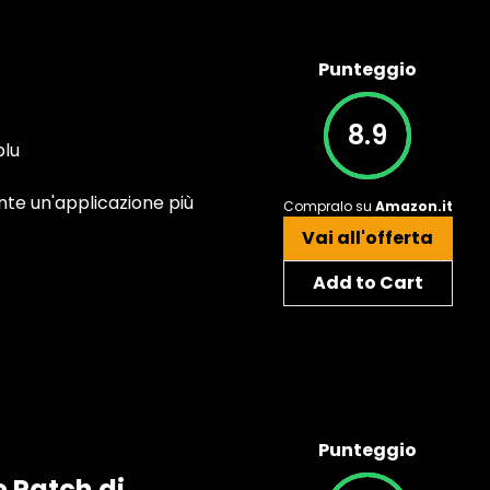
Punteggio
8.9
blu
ente un'applicazione più
Compralo su
Amazon.it
Vai all'offerta
Add to Cart
Punteggio
 Patch di