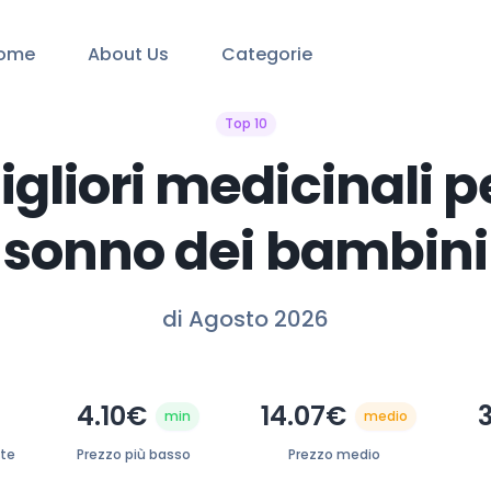
ome
About Us
Categorie
Top 10
igliori medicinali pe
sonno dei bambini
di Agosto 2026
4.10€
14.07€
min
medio
ate
Prezzo più basso
Prezzo medio