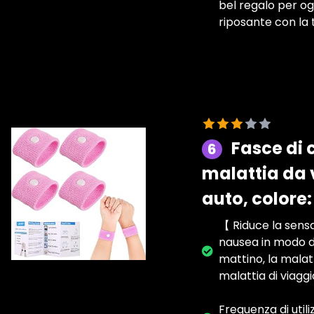
bel regalo per o
riposante con la 
Fasce di 
6
malattia da 
auto, colore:
【 Riduce la sensa
nausea in modo da
mattino, la malatt
malattia di viaggi
Frequenza di util