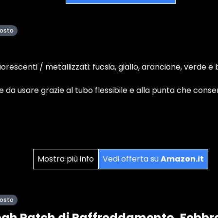
posto
luorescenti / metallizzati: fucsia, giallo, arancione, verde e 
e da usare grazie al tubo flessibile e alla punta che cons
Mostra più info
Vedi offerta su
Amazon.it
posto
eah Patch di Raffreddamento, Febbre