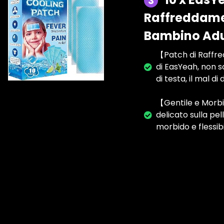
3
Raffreddamen
Bambino Adu
【Patch di Raffre
di EasYeah, non so
di testa, il mal di
【Gentile e Morbi
delicato sulla pe
morbido e flessi