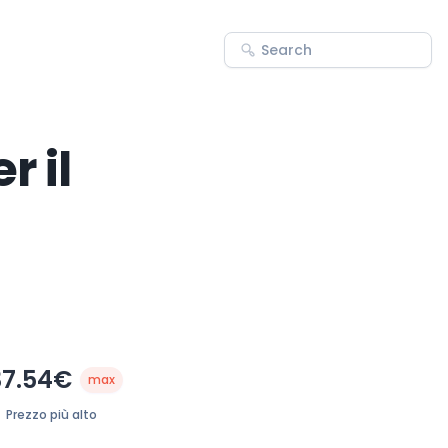
r il
37.54€
max
Prezzo più alto