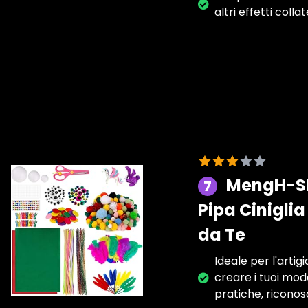
altri effetti collat
MengH-SHO
7
Pipa Cinigli
da Te
Ideale per l'arti
creare i tuoi mode
pratiche, riconos