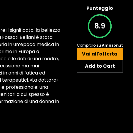
Punteggio
8.9
re il significato, la bellezza
ossati Bellani è stata
oria in un’epoca medica in
Compralo su
Amazon.it
 prime in Europa a
Vai all'offerta
co e le doti di una madre,
iscussione ma mai
Add to Cart
 in anni di fatica ed
terapeutici. «La dottora»
e e professionale: una
 genitori a cui spesso è
fermazione di una donna in