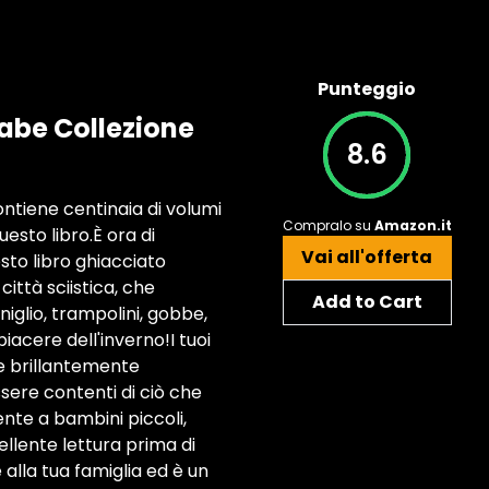
Punteggio
iabe Collezione
8.6
ntiene centinaia di volumi
Compralo su
Amazon.it
uesto libro.È ora di
Vai all'offerta
esto libro ghiacciato
città sciistica, che
Add to Cart
iglio, trampolini, gobbe,
l piacere dell'inverno!I tuoi
a e brillantemente
essere contenti di ciò che
nte a bambini piccoli,
llente lettura prima di
e alla tua famiglia ed è un