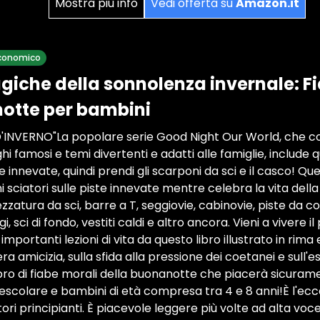
Mostra più info
Vedi offerta su
Amazon.it
 economico
giche della sonnolenza invernale: F
otte per bambini
'INVERNO"La popolare serie Good Night Our World, che co
i famosi e temi divertenti e adatti alle famiglie, include q
e innevate, quindi prendi gli scarponi da sci e il casco! Qu
i sciatori sulle piste innevate mentre celebra la vita della 
atura da sci, barre a T, seggiovie, cabinovie, piste da con
ugi, sci di fondo, vestiti caldi e altro ancora. Vieni a vivere i
importanti lezioni di vita da questo libro illustrato in rim
ra amicizia, sulla sfida alla pressione dei coetanei e sull'
ibro di fiabe morali della buonanotte che piacerà sicurame
escolare e bambini di età compresa tra 4 e 8 anni!È l'ecce
ttori principianti. È piacevole leggere più volte ad alta voc