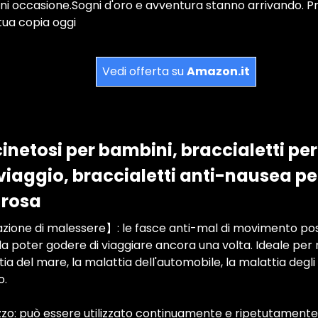
gni occasione.Sogni d'oro e avventura stanno arrivando. 
tua copia oggi
Vedi offerta su
Amazon.it
cinetosi per bambini, braccialetti per
viaggio, braccialetti anti-nausea pe
 rosa
zione di malessere】: le fasce anti-mal di movimento poss
 poter godere di viaggiare ancora una volta. Ideale per r
ia del mare, la malattia dell'automobile, la malattia degli 
o.
izzo: può essere utilizzato continuamente e ripetutament