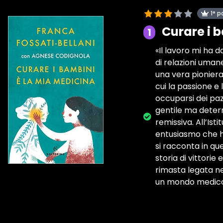
1° p
Curare i 
1
«Il lavoro mi ha da
di relazioni uma
una vera pioniera
cui la passione e
occuparsi dei paz
gentile ma deter
remissiva. All’Ist
entusiasmo che ha
si racconta in qu
storia di vittorie 
rimasta legata ne
un mondo medico-