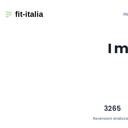
H
I m
3265
Recensioni analizz