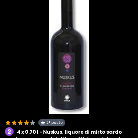
2° posto
2
4 x 0.70 l - Nuskus, liquore di mirto sardo