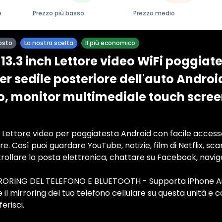
e
Prezzo più basso
Prezzo medio
osto
La nostra scelta
Il più economico
13.3 inch Lettore video WiFi poggiate
r sedile posteriore dell'auto Androi
, monitor multimediale touch screen
ettore video per poggiatesta Android con facile accesso 
re. Così puoi guardare YouTube, notizie, film di Netflix, scar
rollare la posta elettronica, chattare su Facebook, naviga
ORING DEL TELEFONO E BLUETOOTH - Supporta iPhone Air
 il mirroring del tuo telefono cellulare su questa unità e c
erisci.