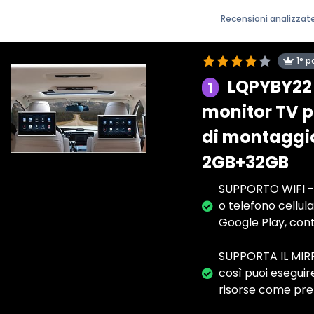
Recensioni analizzat
1° p
LQPYBY22 
1
monitor TV pe
di montaggio
2GB+32GB
SUPPORTO WIFI - L
o telefono cellula
Google Play, cont
SUPPORTA IL MIRR
così puoi eseguire
risorse come pref