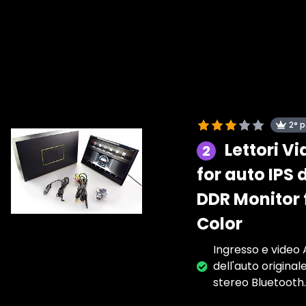
2° 
Lettori V
2
for auto IPS 
DDR Monitor f
Color
Ingresso e video 
dell'auto original
stereo Bluetooth.