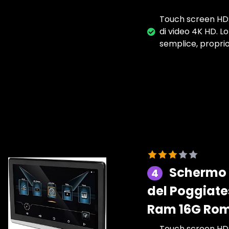
Touch screen HD: 
di video 4K HD. L
semplice, proprio
Schermo d
4
del Poggiates
Ram 16G Rom 
Touch screen HD: 