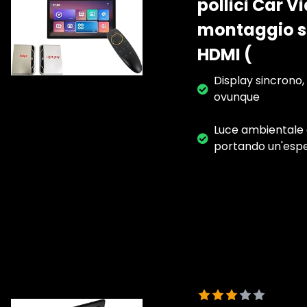
pollici Car V
montaggio su
HDMI (
Display sincrono,
ovunque
Luce ambientale co
portando un'esper