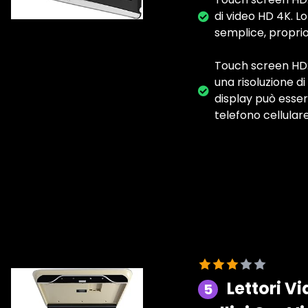
di video HD 4K. L
semplice, proprio
Touch screen HD: 
una risoluzione d
display può esse
telefono cellulare
Lettori V
5