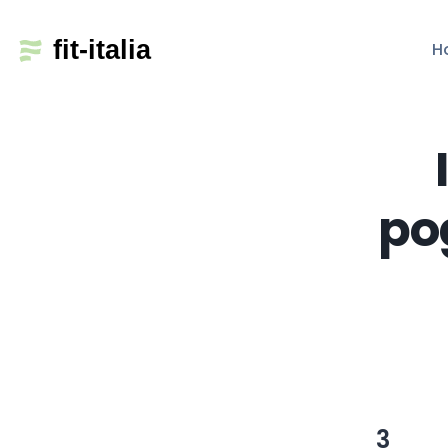
H
po
3