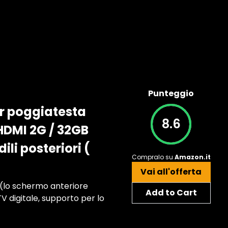
Punteggio
or poggiatesta
8.6
 HDMI 2G / 32GB
li posteriori (
Compralo su
Amazon.it
Vai all'offerta
e (lo schermo anteriore
Add to Cart
TV digitale, supporto per lo