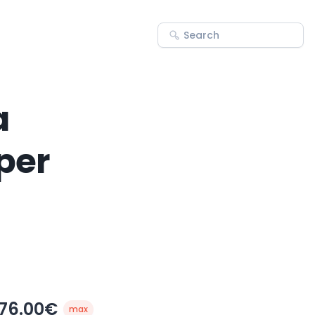
a
per
76.00€
max