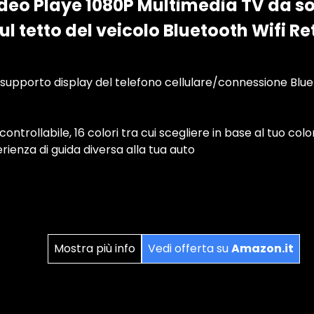
ideo Playe 1080P Multimedia TV da sof
l tetto del veicolo Bluetooth Wifi R
 supporto display del telefono cellulare/connessione Bluet
ntrollabile, 16 colori tra cui scegliere in base al tuo col
ienza di guida diversa alla tua auto
Mostra più info
Vedi offerta su
Amazon.it