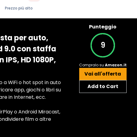
Prezzo più alto
Punteggio
sta per auto,
9
d 9.0 con staffa
 IPS, HD 1080P,
Compralo su
Amazon.it
Vai all'offerta
a WiFi o hot spot in auto
Add to Cart
icare app, giochi o libri su
re in Internet, ecc.
Play o Android Miracast,
ondividere film o altre