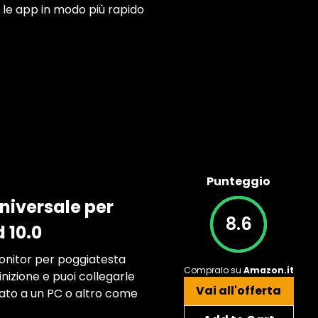
e le app in modo più rapido
Punteggio
niversale per
8.6
 10.0
monitor per poggiatesta
Compralo su
Amazon.it
inizione e puoi collegarle
Vai all'offerta
gato a un PC o altro come