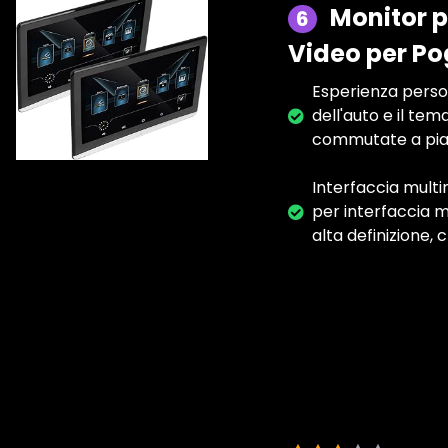
Monitor p
6
Video per Po
Esperienza person
dell'auto e il te
commutate a pia
Interfaccia multi
per interfaccia m
alta definizione