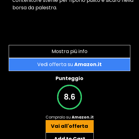
contenitore sterile per riporlo pulito e sicuro nella
borsa da palestra.
Mostra più info
Vedi offerta su
Amazon.it
Punteggio
8.6
Compralo su
Amazon.it
Vai all'offerta
Add to Cart