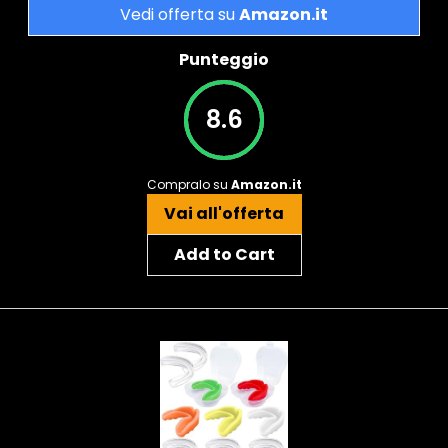
Vedi offerta su
Amazon.it
Punteggio
8.6
Compralo su
Amazon.it
Vai all'offerta
Add to Cart