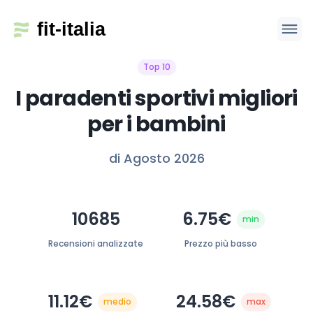
Top 10
I paradenti sportivi migliori
per i bambini
di Agosto 2026
10685
6.75€
min
Recensioni analizzate
Prezzo più basso
11.12€
24.58€
medio
max