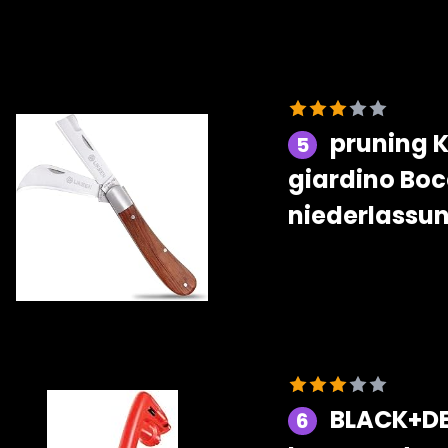
pruning K
5
giardino Bocc
niederlassu
BLACK+DEC
6