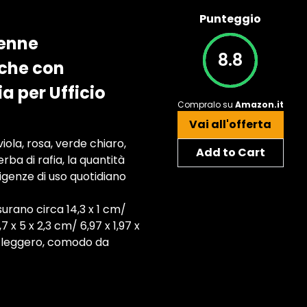
Punteggio
Penne
8.8
iche con
a per Ufficio
Compralo su
Amazon.it
Vai all'offerta
viola, rosa, verde chiaro,
Add to Cart
rba di rafia, la quantità
sigenze di uso quotidiano
urano circa 14,3 x 1 cm/
7 x 5 x 2,3 cm/ 6,97 x 1,97 x
e leggero, comodo da