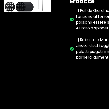
Erbacce
【Pali da Giardino 
tensione al terre
possono essere sp
Aiutato a spinger
【Robusto e Maneg
zinco, i dischi a
paletti piegati, i
barriera, aumentar