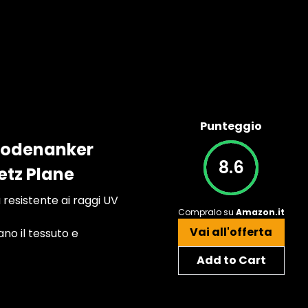
Punteggio
 Bodenanker
8.6
etz Plane
 resistente ai raggi UV
Compralo su
Amazon.it
Vai all'offerta
o il tessuto e
Add to Cart