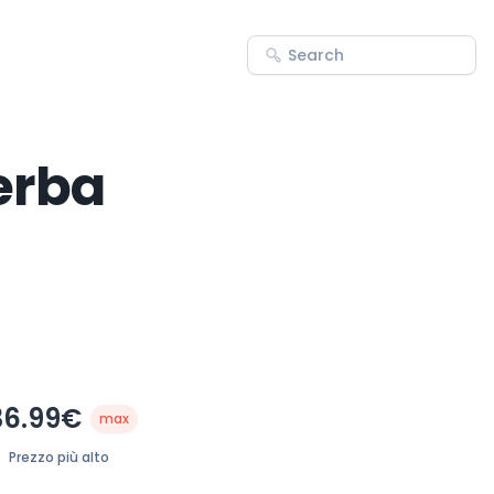
'erba
36.99€
max
Prezzo più alto