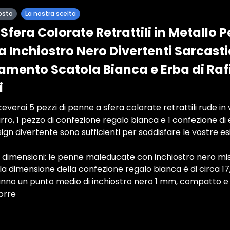
osto
La nostra scelta
Sfera Colorate Retrattili in Metallo 
 Inchiostro Nero Divertenti Sarcast
Lamento Scatola Bianca e Erba di Rafi
i
ceverai 5 pezzi di penne a sfera colorate retrattili rude in 
urro, 1 pezzo di confezione regalo bianca e 1 confezione di e
esign divertente sono sufficienti per soddisfare le vostre e
e dimensioni: le penne maleducate con inchiostro nero mis
i, la dimensione della confezione regalo bianca è di circa 17,
 hanno un punto medio di inchiostro nero 1 mm, compatto 
orre