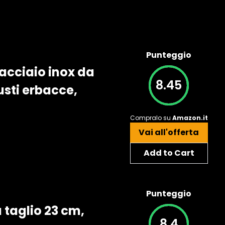
Punteggio
 acciaio inox da
8.45
usti erbacce,
Compralo su
Amazon.it
Vai all'offerta
Add to Cart
Punteggio
 taglio 23 cm,
8.4