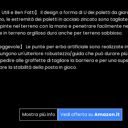
Utili e Ben Fatti】 Il design a forma di U dei paletti da gi
no, le estremità dei paletti in acciaio zincato sono tagli
inte nel terreno con la mano e penetrare facilmente nel 
e in terreno argilloso duro anche per terreno sabbioso.
gevole】 Le punte per erba artificiale sono realizzate in
ggiungono un'ulteriore robustezza/guida che può durare più
mpedire alle graffette di tagliare la barriera e per una sup
e la stabilità della posta in gioco.
Mostra più info
Vedi offerta su
Amazon.it