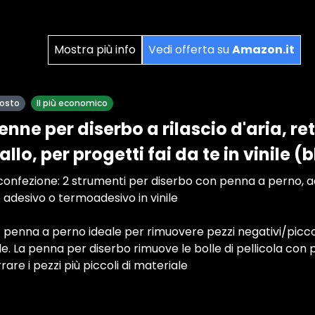
Mostra più info
Vedi offerta su
Amazon.it
posto
Il più economico
nne per diserbo a rilascio d'aria, retra
allo, per progetti fai da te in vinile (
onfezione: 2 strumenti per diserbo con penna a perno, ad
ile adesivo o termoadesivo in vinile
 penna a perno ideale per rimuovere pezzi negativi/piccoli 
le. La penna per diserbo rimuove le bolle di pellicola con 
are i pezzi più piccoli di materiale