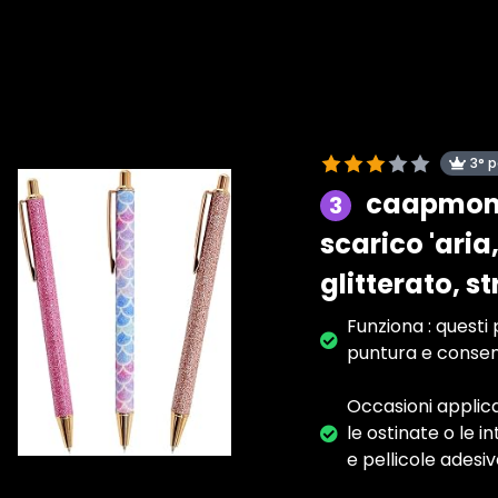
3° 
caapmony 
3
scarico 'aria
glitterato, s
Funziona : questi 
puntura e consen
Occasioni applica
le ostinate o le i
e pellicole adesiv