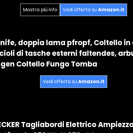
Mostra più info
Vedi offerta su
Amazon.it
nife, doppia lama pfropf, Coltello in
ioli di tasche esterni faltendes, arb
ngen Coltello Fungo Tomba
Vedi offerta su
Amazon.it
KER Tagliabordi Elettrico Ampiezza