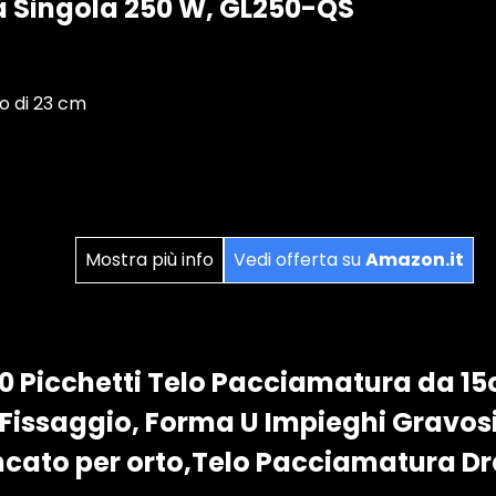
 Singola 250 W, GL250-QS
io di 23 cm
Mostra più info
Vedi offerta su
Amazon.it
00 Picchetti Telo Pacciamatura da 15
 Fissaggio, Forma U Impieghi Gravosi
incato per orto,Telo Pacciamatura D