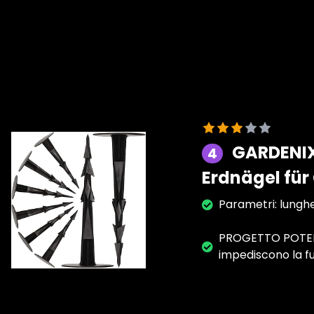
GARDENIX
4
Erdnägel für
Parametri: lunghe
PROGETTO POTENTE
impediscono la fu