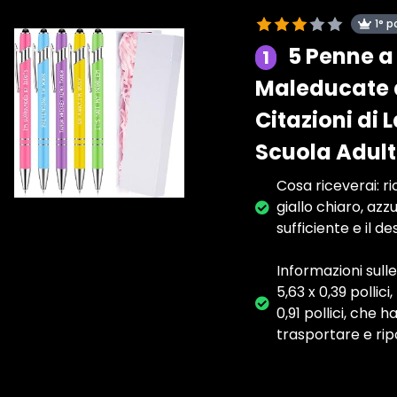
1° p
5 Penne a 
1
Maleducate a
Citazioni di 
Scuola Adult
Cosa riceverai: ri
giallo chiaro, azz
sufficiente e il d
Informazioni sull
5,63 x 0,39 pollic
0,91 pollici, che
trasportare e rip