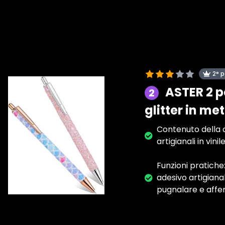
2° 
ASTER 2 pe
2
glitter in met
Contenuto della c
artigianali in vin
Funzioni pratiche:
adesivo artigiana
pugnalare e afferr