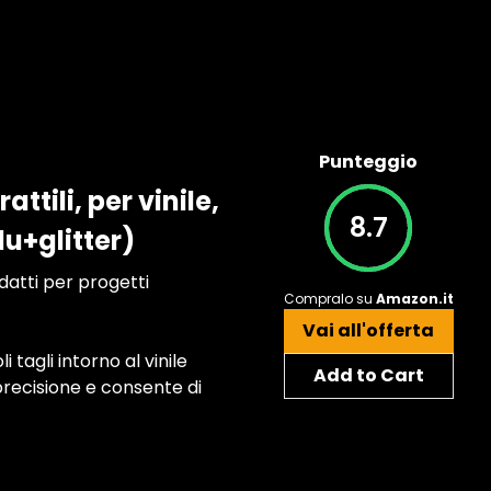
Punteggio
ttili, per vinile,
8.7
blu+glitter)
atti per progetti
Compralo su
Amazon.it
Vai all'offerta
tagli intorno al vinile
Add to Cart
precisione e consente di