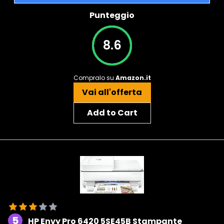
Punteggio
8.6
Compralo su
Amazon.it
Vai all'offerta
Add to Cart
5
HP Envy Pro 6420 5SE45B Stampante