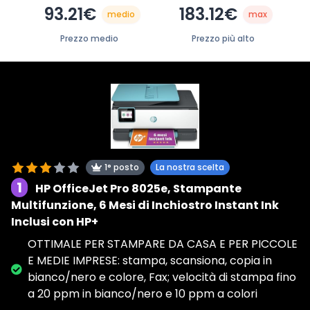
93.21€
183.12€
medio
max
Prezzo medio
Prezzo più alto
1° posto
La nostra scelta
1
HP OfficeJet Pro 8025e, Stampante
Multifunzione, 6 Mesi di Inchiostro Instant Ink
Inclusi con HP+
OTTIMALE PER STAMPARE DA CASA E PER PICCOLE
E MEDIE IMPRESE: stampa, scansiona, copia in
bianco/nero e colore, Fax; velocità di stampa fino
a 20 ppm in bianco/nero e 10 ppm a colori