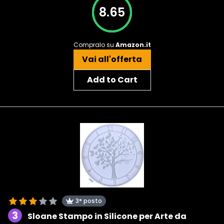
8.65
Compralo su
Amazon.it
Vai all'offerta
Add to Cart
3° posto
3
Sloane Stampo in Silicone per Arte da